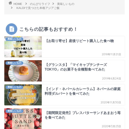
HOME
のんびりライフ
美味しいもの
KALDIで見つけた本格アジアご飯
こちらの記事もおすすめ！
美味しいもの
【お取り寄せ】産後リピート購入した食べ物
2018年11月21日
美味しいもの
【グランスタ】「マイキャプテンチーズ
TOKYO」のお菓子を全種類食べてみた
2019年6月24日
美味しいもの
【インド・ネパールカレーラム】ネパールの家庭
料理ダルバートを食べてみた
2020年11月30日
美味しいもの
【期間限定発売】プレスバターサンドあまおう苺
を食べてみた
2020年3月23日