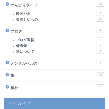
26
のんびりライフ
映画や本
7
美味しいもの
19
20
ブログ
ブログ運営
7
備忘録
9
私について
4
4
メンタルヘルス
20
旅
2
福祉
アーカイブ