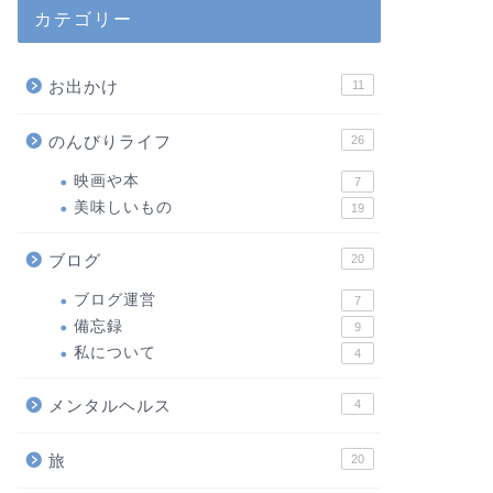
カテゴリー
お出かけ
11
のんびりライフ
26
映画や本
7
美味しいもの
19
ブログ
20
ブログ運営
7
備忘録
9
私について
4
メンタルヘルス
4
旅
20