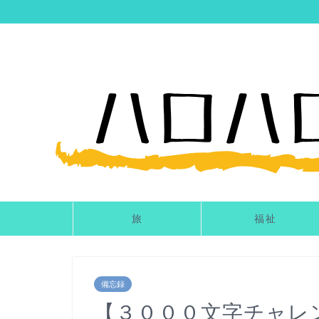
旅
福祉
備忘録
【３０００文字チャレ