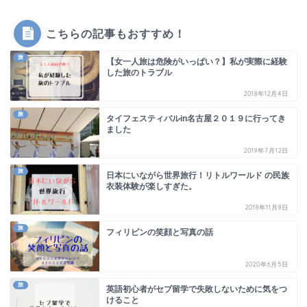
こちらの記事もおすすめ！
旅
【女一人旅は危険がいっぱい？】私が実際に経験
した旅のトラブル
2018年12月4日
旅
タイフェスティバルin名古屋２０１９に行ってき
ました
2019年7月12日
旅
日本にいながら世界旅行！リトルワールド の民族
衣装体験が楽しすぎた。
2018年11月8日
旅
フィリピンの笑顔と写真の話
2020年6月5日
旅
英語初心者がセブ留学で失敗しないために気をつ
けること